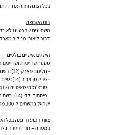
בכל הצגה וחווה את ההתרח
רוח הקבוצה
השחיינים שהצטיינו לא רק
דרור ליאור, מנילוב מארק, 
הישגים אישיים בולטים
מספר שחייניות ושחיינים 
- חלינוב מארק (12): רשם העפלה ראשונה לשלושה גמרים, לצד שיפור בזמנים אישיים בכל המשחים בהם התחרה.
- פרידמן אביב (14): סיים במקום השישי בגמר 200 מטר פרפר.
- טורצ'נסקי טאיסייה (13): השיגה מקום חמישי בגמר 100 מטר פרפר וחזרה על הישג זה גם בגמר 200 מטר פרפר.
ישראל במשחים ל-100 מטר חזה ול-400 מטר מעורב אישי.
צוות המועדון גאה בכל השח
במטרה – תוך חתירה בלתי