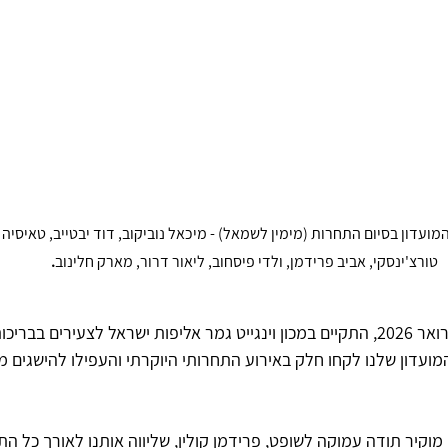
המועדון בסיום התחרות (מימין לשמאל) - מיכאל נוביקוב, דוד יבטייב, טאיסיה 
טורצ'ינסקי, אביב פרידמן, ולדי פיסחוב, ליאור דרור, מארק חלינוב
.
בין התאריכים 24-26 בפברואר 2026, התקיים במכון וינגייט גמר אליפות ישראל לצעירים בב
המועדון שלנו לקחו חלק באירוע התחרותי היוקרתי והעפילו להישגים מ
וקיר תודה עמוקה לשופט, פרידמן קולין, שליווה אותנו לאורך כל התחר