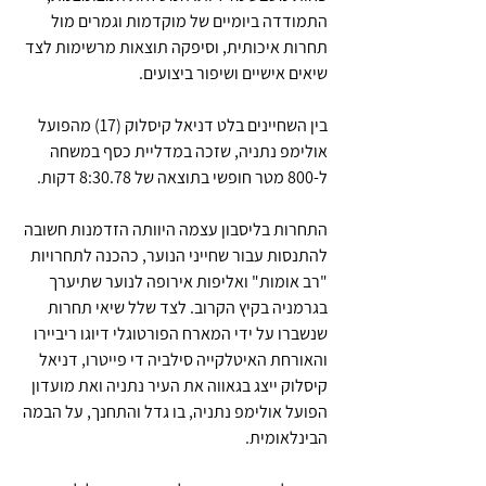
התמודדה ביומיים של מוקדמות וגמרים מול 
תחרות איכותית, וסיפקה תוצאות מרשימות לצד 
שיאים אישיים ושיפור ביצועים.
בין השחיינים בלט דניאל קיסלוק (17) מהפועל 
אולימפ נתניה, שזכה במדליית כסף במשחה 
ל-800 מטר חופשי בתוצאה של 8:30.78 דקות.
התחרות בליסבון עצמה היוותה הזדמנות חשובה 
להתנסות עבור שחייני הנוער, כהכנה לתחרויות 
"רב אומות" ואליפות אירופה לנוער שתיערך 
בגרמניה בקיץ הקרוב. לצד שלל שיאי תחרות 
שנשברו על ידי המארח הפורטוגלי דיוגו ריביירו 
והאורחת האיטלקייה סילביה די פייטרו, דניאל 
קיסלוק ייצג בגאווה את העיר נתניה ואת מועדון 
הפועל אולימפ נתניה, בו גדל והתחנך, על הבמה 
הבינלאומית.