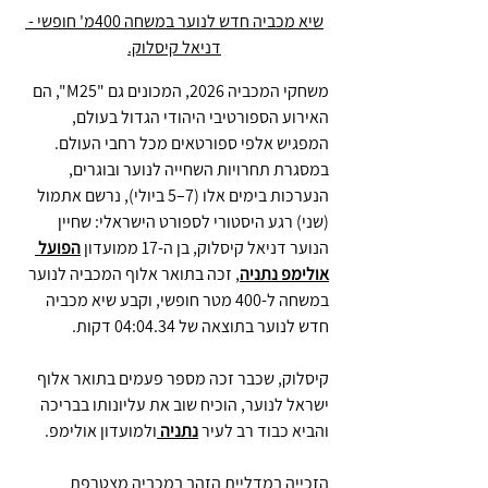
שיא מכביה חדש לנוער במשחה 400מ' חופשי - 
דניאל קיסלוק.
משחקי המכביה 2026, המכונים גם "M25", הם 
האירוע הספורטיבי היהודי הגדול בעולם, 
המפגיש אלפי ספורטאים מכל רחבי העולם. 
במסגרת תחרויות השחייה לנוער ובוגרים, 
הנערכות בימים אלו (7–5 ביולי), נרשם אתמול 
(שני) רגע היסטורי לספורט הישראלי: שחיין 
הנוער דניאל קיסלוק, בן ה-17 ממועדון 
הפועל 
אולימפ נתניה
, זכה בתואר אלוף המכביה לנוער 
במשחה ל-400 מטר חופשי, וקבע שיא מכביה 
חדש לנוער בתוצאה של 04:04.34 דקות.
קיסלוק, שכבר זכה מספר פעמים בתואר אלוף 
ישראל לנוער, הוכיח שוב את עליונותו בבריכה 
והביא כבוד רב לעיר 
נתניה 
ולמועדון אולימפ.
הזכייה במדליית הזהב במכביה מצטרפת 