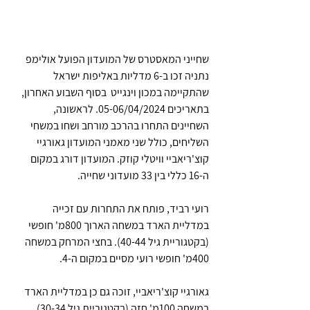
שחייני המאסטרס של המועדון הפועל אולימפ 
נתניה זכו ב-6 מדליות באליפות ישראל 
שהתקיימה במכון וינגייט  בסוף השבוע האחרון, 
בתאריכים 05-06/04/2024. לראשונה, 
השחיינים התחרו בהרכב מורחב ושחו במשחי 
השליחים, כולל שני מאמני המועדון גאורגיי 
קוצ'ריאביי וויטלי קוזק. המועדון דורג במקום 
ה-16 כללי בין 33 מועדוני שחייה.
רועי רביד, פותח את התחרות עם זכייה 
במדליית הארד במשחה הארוך 800מ' חופשי 
(בקטגוריית גיל 40-44). בחצי המרחק במשחה 
400מ' חופשי רועי מסיים במקום ה-4.
גאורגיי קוצ'ריאביי, זוכה גם כן במדליית הארד 
במשחה 100מ' חזה (בקטגוריית גיל 30-34).