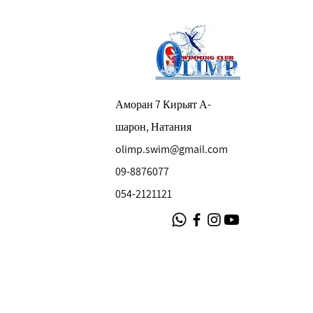
Аморан 7 Кирьят А-
шарон, Натания
olimp.swim@gmail.com
09-8876077
054-2121121