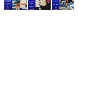
Аморан 7 Кирьят А-шарон, Натания
olimp.swim@gmail.com
09-8876077