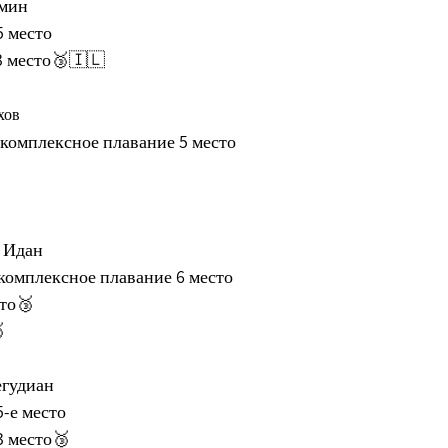
мин 
5 место
3 место🥉🇮🇱
хов
комплексное плавание 5 место
 Идан
комплексное плавание 6 место
сто🥉

гудиан 
-е место
3 место🥉