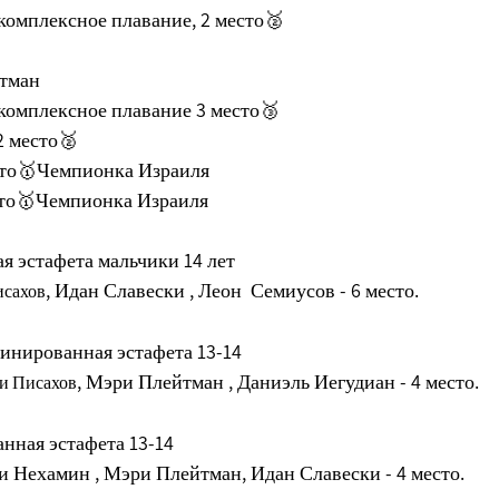
комплексное плавание, 2 место🥈
йтман
комплексное плавание 3 место🥉
2 место🥈
сто🥇Чемпионка Израиля
сто🥇Чемпионка Израиля
я эстафета мальчики 14 лет
, Идан Славески , Леон  Семиусов - 6 место.
исахов
инированная эстафета 13-14
, Мэри Плейтман , Даниэль Иегудиан - 4 место.
и Писахов
нная эстафета 13-14
и Нехамин , Мэри Плейтман, Идан Славески - 4 место.