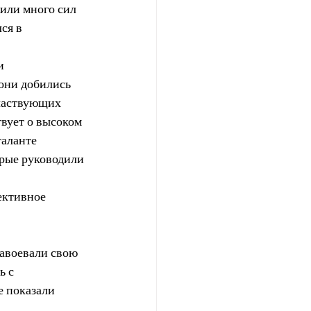
или много сил 
ся в 
и 
они добились 
участвующих 
твует о высоком 
аланте 
орые руководили 
ективное 
авоевали свою 
 с 
 показали 