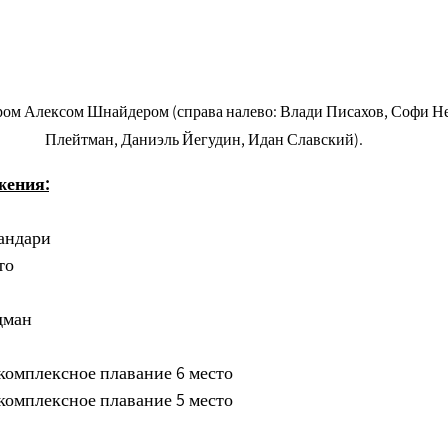
ром Алексом Шнайдером (справа налево: Влади Писахов, Софи Н
Плейтман, Даниэль Йегудин, Идан Славский).
жения:
андари
то
дман 
комплексное плавание 6 место
комплексное плавание 5 место