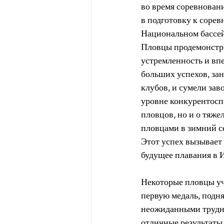
во время соревнован
в подготовку к сорев
Национальном бассейн
Пловцы продемонстри
устремленность и вп
больших успехов, зан
клубов, и сумели зав
уровне конкурентоспо
пловцов, но и о тяже
пловцами в зимний с
Этот успех вызывает 
будущее плавания в 
Некоторые пловцы уча
первую медаль, подня
неожиданными трудно
отличные результаты