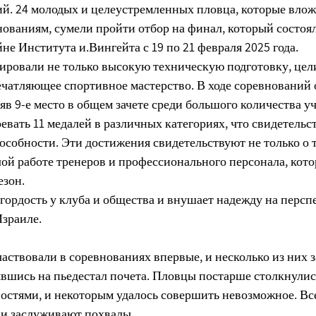
ий. 24 молодых и целеустремленных пловца, которые влож
нованиям, сумели пройти отбор на финал, который состоял
е Института и.Вингейта с 19 по 21 февраля 2025 года.
ровали не только высокую техническую подготовку, цел
ечатляющее спортивное мастерство. В ходе соревнований 
яв 9-е место в общем зачете среди большого количества 
оевать 11 медалей в различных категориях, что свидетельс
собности. Эти достижения свидетельствуют не только о т
лой работе тренеров и профессионального персонала, кот
езон.
гордость у клуба и общества и внушает надежду на персп
Израиле.
ствовали в соревнованиях впервые, и несколько из них з
вшись на пьедестал почета. Пловцы постарше столкнулись
стями, и некоторым удалось совершить невозможное. Все
 и заслуживают похвалы.