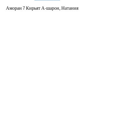
Аморан 7 Кирьят А-шарон, Натания
olimp.swim@gmail.com
09-8876077
054-2121121
Заполните форму и мы свяжемся с вами в
ближайшее время
Полное имя
Электронная почта
Номер телефона