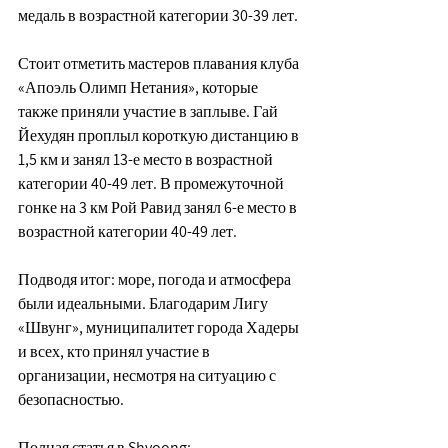
медаль в возрастной категории 30-39 лет.
Стоит отметить мастеров плавания клуба 
«
Апоэль Олимп Нетания
», которые 
также приняли участие в заплыве. Гай 
Йехудян проплыл короткую дистанцию в 
1,5 км и занял 13-е место в возрастной 
категории 40-49 лет. В промежуточной 
гонке на 3 км Рой Равид занял 6-е место в 
возрастной категории 40-49 лет.
Подводя итог: море, погода и атмосфера 
были идеальными. Благодарим Лигу 
«
Швунг
»
, муниципалитет города Хадеры 
и всех, кто принял участие в 
организации, несмотря на ситуацию с 
безопасностью.
Полная статья в Shvoong: 